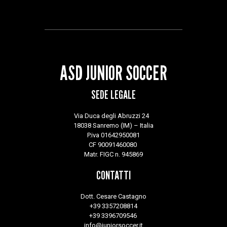
ASD JUNIOR SOCCER
SEDE LEGALE
Via Duca degli Abruzzi 24
18038 Sanremo (IM) – Italia
P.iva 01642950081
CF 90091460080
Matr. FIGC n. 945869
CONTATTI
Dott. Cesare Castagno
+39 3357208814
+39 3396709546
info@juniorsoccer.it