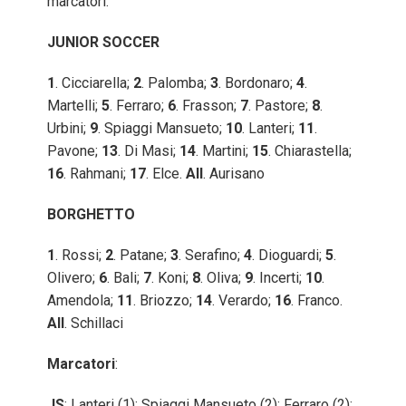
marcatori:
JUNIOR SOCCER
1
. Cicciarella;
2
. Palomba;
3
. Bordonaro;
4
.
Martelli;
5
. Ferraro;
6
. Frasson;
7
. Pastore;
8
.
Urbini;
9
. Spiaggi Mansueto;
10
. Lanteri;
11
.
Pavone;
13
. Di Masi;
14
. Martini;
15
. Chiarastella;
16
. Rahmani;
17
. Elce.
All
. Aurisano
BORGHETTO
1
. Rossi;
2
. Patane;
3
. Serafino;
4
. Dioguardi;
5
.
Olivero;
6
. Bali;
7
. Koni;
8
. Oliva;
9
. Incerti;
10
.
Amendola;
11
. Briozzo;
14
. Verardo;
16
. Franco.
All
. Schillaci
Marcatori
:
JS
: Lanteri (1); Spiaggi Mansueto (2); Ferraro (2);