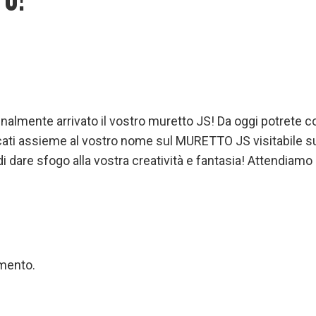
 finalmente arrivato il vostro muretto JS! Da oggi potrete c
icati assieme al vostro nome sul MURETTO JS visitabile sul
di dare sfogo alla vostra creatività e fantasia! Attendiamo 
mento.