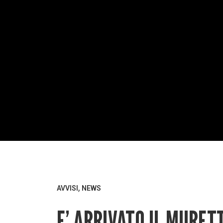
,
AVVISI
NEWS
E’ ARRIVATO IL MURET