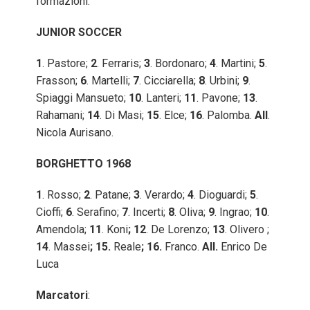
formazioni:
JUNIOR SOCCER
1
. Pastore;
2
. Ferraris;
3
. Bordonaro;
4
. Martini;
5
.
Frasson;
6
. Martelli;
7
. Cicciarella;
8
. Urbini;
9
.
Spiaggi Mansueto;
10
. Lanteri;
11
. Pavone;
13
.
Rahamani;
14
. Di Masi;
15
. Elce;
16
. Palomba.
All
.
Nicola Aurisano.
BORGHETTO 1968
1
. Rosso;
2
. Patane;
3
. Verardo;
4
. Dioguardi;
5
.
Cioffi;
6
. Serafino;
7
. Incerti;
8
. Oliva;
9
. Ingrao;
10
.
Amendola;
11
. Koni
; 12
. De Lorenzo;
13
. Olivero ;
14
. Massei
; 15.
Reale
; 16.
Franco.
All.
Enrico De
Luca
Marcatori
: