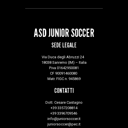
ASD JUNIOR SOCCER
SEDE LEGALE
Via Duca degli Abruzzi 24
18038 Sanremo (IM) – Italia
P.iva 01642950081
CF 90091460080
Matr. FIGC n. 945869
CONTATTI
Dott. Cesare Castagno
+39 3357208814
+39 3396709546
info@juniorsoccer.it
juniorsoccer@pec.it