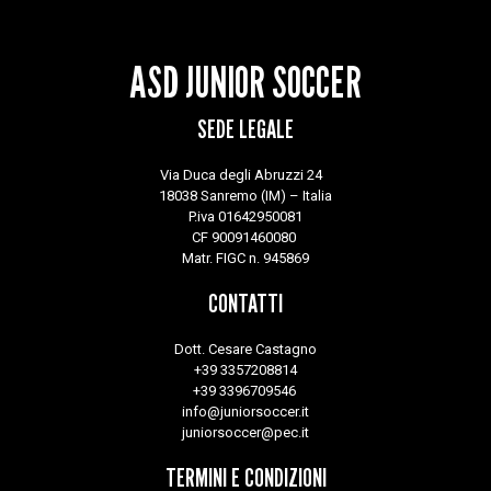
ASD JUNIOR SOCCER
SEDE LEGALE
Via Duca degli Abruzzi 24
18038 Sanremo (IM) – Italia
P.iva 01642950081
CF 90091460080
Matr. FIGC n. 945869
CONTATTI
Dott. Cesare Castagno
+39 3357208814
+39 3396709546
info@juniorsoccer.it
juniorsoccer@pec.it
TERMINI E CONDIZIONI