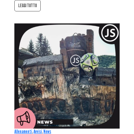
LEGGI TUTTO
Allenamenti
,
Avvisi
,
News