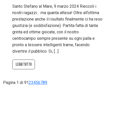
Santo Stefano al Mare, 9 marzo 2024 Rieccoli i
nostri ragazzi… ma quanta attesa! Oltre all’ottima
prestazione anche il risultato finalmente ci ha reso
giustizia (e soddisfazione). Partita fatta di tanta
grinta ed ottime giocate, con il nostro
centrocampo sempre presente su ogni palla e
pronto a tessere intelligenti trame, facendo
divertire il pubblico. Si, […]
LEGGI TUTTO
Pagina 1 di 9
1
2
3
4
5
6
7
8
9