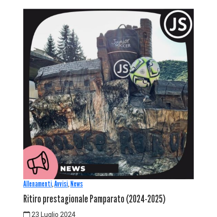
Allenamenti
,
Avvisi
,
News
Ritiro prestagionale Pamparato (2024-2025)
23 Luglio 2024