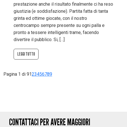
prestazione anche il risultato finalmente ci ha reso
giustizia (e soddisfazione). Partita fatta di tanta
grinta ed ottime giocate, con il nostro
centrocampo sempre presente su ogni palla e
pronto a tessere intelligenti trame, facendo
divertire il pubblico. Si, […]
LEGGI TUTTO
Pagina 1 di 9
1
2
3
4
5
6
7
8
9
CONTATTACI PER AVERE MAGGIORI