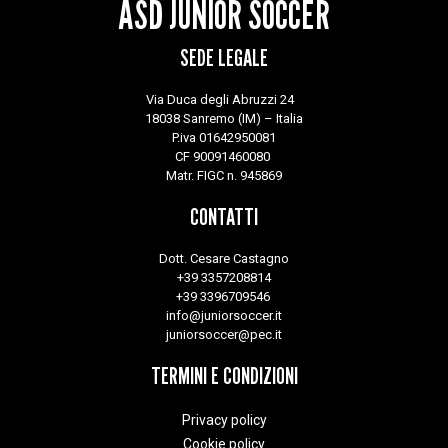
ASD JUNIOR SOCCER
SEDE LEGALE
Via Duca degli Abruzzi 24
18038 Sanremo (IM) – Italia
P.iva 01642950081
CF 90091460080
Matr. FIGC n. 945869
CONTATTI
Dott. Cesare Castagno
+39 3357208814
+39 3396709546
info@juniorsoccer.it
juniorsoccer@pec.it
TERMINI E CONDIZIONI
Privacy policy
Cookie policy