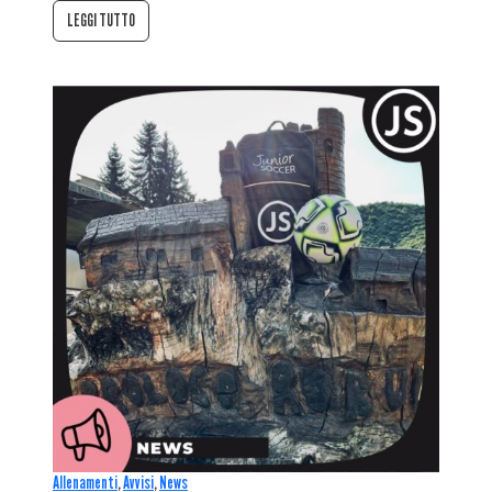
LEGGI TUTTO
Allenamenti
,
Avvisi
,
News