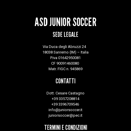
ASD JUNIOR SOCCER
SEDE LEGALE
Via Duca degli Abruzzi 24
18038 Sanremo (IM) – Italia
P.iva 01642950081
CF 90091460080
Matr. FIGC n. 945869
CONTATTI
Dott. Cesare Castagno
+39 3357208814
+39 3396709546
info@juniorsoccer.it
juniorsoccer@pec.it
TERMINI E CONDIZIONI