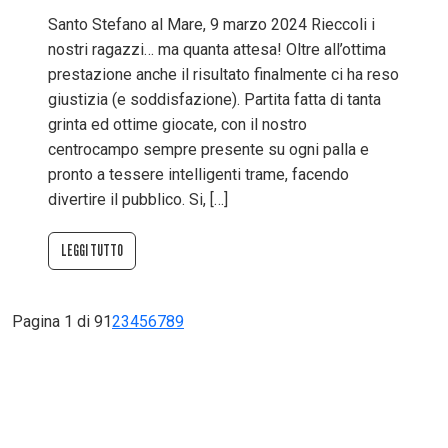
Santo Stefano al Mare, 9 marzo 2024 Rieccoli i
nostri ragazzi… ma quanta attesa! Oltre all’ottima
prestazione anche il risultato finalmente ci ha reso
giustizia (e soddisfazione). Partita fatta di tanta
grinta ed ottime giocate, con il nostro
centrocampo sempre presente su ogni palla e
pronto a tessere intelligenti trame, facendo
divertire il pubblico. Si, […]
LEGGI TUTTO
Pagina 1 di 9
1
2
3
4
5
6
7
8
9