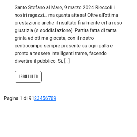
Santo Stefano al Mare, 9 marzo 2024 Rieccoli i
nostri ragazzi… ma quanta attesa! Oltre all’ottima
prestazione anche il risultato finalmente ci ha reso
giustizia (e soddisfazione). Partita fatta di tanta
grinta ed ottime giocate, con il nostro
centrocampo sempre presente su ogni palla e
pronto a tessere intelligenti trame, facendo
divertire il pubblico. Si, […]
LEGGI TUTTO
Pagina 1 di 9
1
2
3
4
5
6
7
8
9