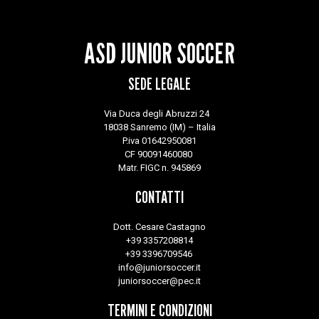
ASD JUNIOR SOCCER
SEDE LEGALE
Via Duca degli Abruzzi 24
18038 Sanremo (IM) – Italia
P.iva 01642950081
CF 90091460080
Matr. FIGC n. 945869
CONTATTI
Dott. Cesare Castagno
+39 3357208814
+39 3396709546
info@juniorsoccer.it
juniorsoccer@pec.it
TERMINI E CONDIZIONI