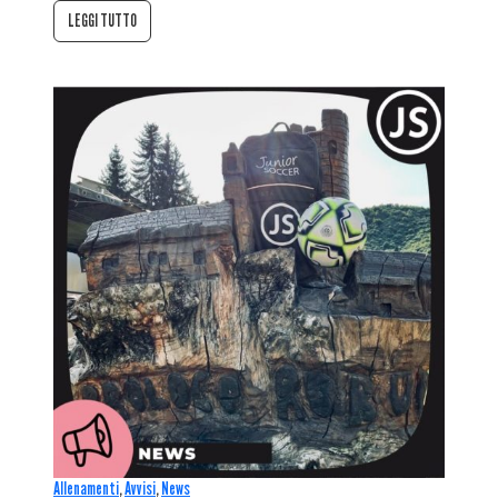
LEGGI TUTTO
Allenamenti
,
Avvisi
,
News