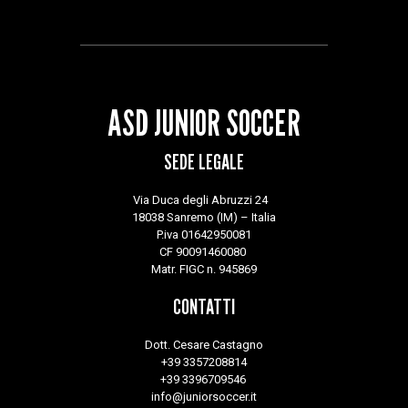
ASD JUNIOR SOCCER
SEDE LEGALE
Via Duca degli Abruzzi 24
18038 Sanremo (IM) – Italia
P.iva 01642950081
CF 90091460080
Matr. FIGC n. 945869
CONTATTI
Dott. Cesare Castagno
+39 3357208814
+39 3396709546
info@juniorsoccer.it