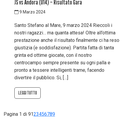
JS vs Andora (U14) – Risultato Gara
9 Marzo 2024
Santo Stefano al Mare, 9 marzo 2024 Rieccoli i
nostri ragazzi… ma quanta attesa! Oltre all’ottima
prestazione anche il risultato finalmente ci ha reso
giustizia (e soddisfazione). Partita fatta di tanta
grinta ed ottime giocate, con il nostro
centrocampo sempre presente su ogni palla e
pronto a tessere intelligenti trame, facendo
divertire il pubblico. Si, […]
LEGGI TUTTO
Pagina 1 di 9
1
2
3
4
5
6
7
8
9