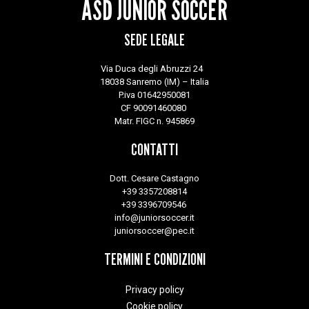
ASD JUNIOR SOCCER
SEDE LEGALE
Via Duca degli Abruzzi 24
18038 Sanremo (IM) – Italia
P.iva 01642950081
CF 90091460080
Matr. FIGC n. 945869
CONTATTI
Dott. Cesare Castagno
+39 3357208814
+39 3396709546
info@juniorsoccer.it
juniorsoccer@pec.it
TERMINI E CONDIZIONI
Privacy policy
Cookie policy