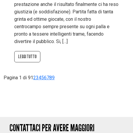
prestazione anche il risultato finalmente ci ha reso
giustizia (e soddisfazione). Partita fatta di tanta
grinta ed ottime giocate, con il nostro
centrocampo sempre presente su ogni palla e
pronto a tessere intelligenti trame, facendo
divertire il pubblico. Si, […]
LEGGI TUTTO
Pagina 1 di 9
1
2
3
4
5
6
7
8
9
CONTATTACI PER AVERE MAGGIORI