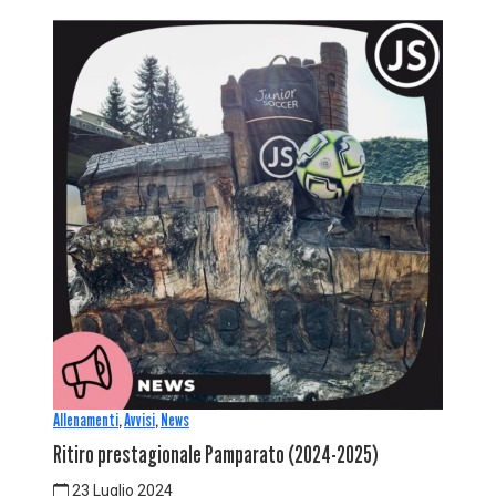
Allenamenti
,
Avvisi
,
News
Ritiro prestagionale Pamparato (2024-2025)
23 Luglio 2024