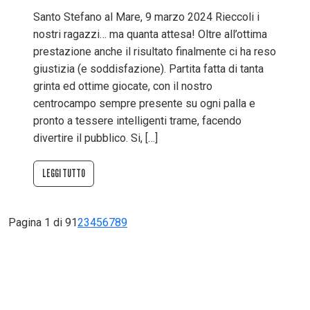
Santo Stefano al Mare, 9 marzo 2024 Rieccoli i
nostri ragazzi… ma quanta attesa! Oltre all’ottima
prestazione anche il risultato finalmente ci ha reso
giustizia (e soddisfazione). Partita fatta di tanta
grinta ed ottime giocate, con il nostro
centrocampo sempre presente su ogni palla e
pronto a tessere intelligenti trame, facendo
divertire il pubblico. Si, […]
LEGGI TUTTO
Pagina 1 di 9
1
2
3
4
5
6
7
8
9