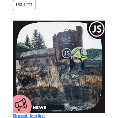
LEGGI TUTTO
Allenamenti
,
Avvisi
,
News