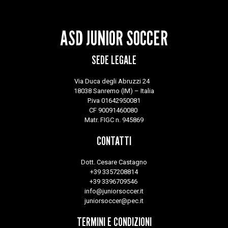
ASD JUNIOR SOCCER
SEDE LEGALE
Via Duca degli Abruzzi 24
18038 Sanremo (IM) – Italia
P.iva 01642950081
CF 90091460080
Matr. FIGC n. 945869
CONTATTI
Dott. Cesare Castagno
+39 3357208814
+39 3396709546
info@juniorsoccer.it
juniorsoccer@pec.it
TERMINI E CONDIZIONI